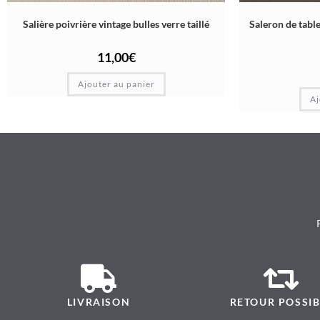
Salière poivrière vintage bulles verre taillé
Saleron de table
11,00
€
Ajouter au panier
Aj
LIVRAISON
RETOUR POSSIB