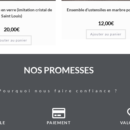
 en verre (imitation cristal de
Ensemble d’ustensiles en marbre po
Saint Louis)
12,00
€
20,00
€
Ajouter au panier
outer au panier
NOS PROMESSES
Pourquoi nous faire confiance ?
LE
PAIEMENT
VAL