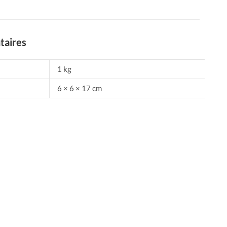
taires
1 kg
6 × 6 × 17 cm