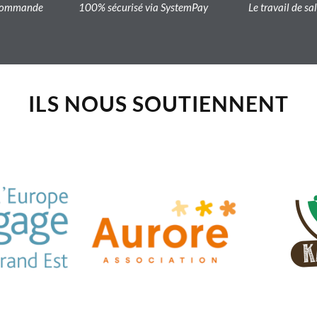
a commande
100% sécurisé via SystemPay
Le travail de sa
ILS NOUS SOUTIENNENT