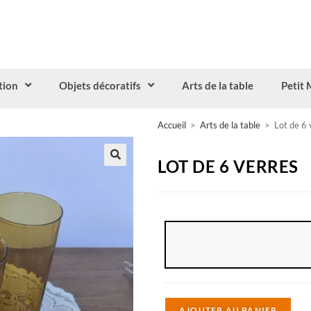
tion
Objets décoratifs
Arts de la table
Petit 
Accueil
>
Arts de la table
>
Lot de 6 
LOT DE 6 VERRES
A
AJOUTER AU PANIER