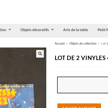
tion
Objets décoratifs
Arts de la table
Petit 
Accueil
>
Objets de collection
>
Lot 
LOT DE 2 VINYLES
A
AJOUTER AU PANIER