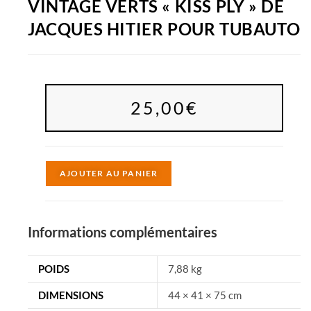
VINTAGE VERTS « KISS PLY » DE
JACQUES HITIER POUR TUBAUTO
25,00
€
A
AJOUTER AU PANIER
l
t
e
Informations complémentaires
r
n
POIDS
7,88 kg
a
DIMENSIONS
44 × 41 × 75 cm
t