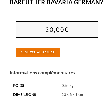
BAREUTHER BAVARIA GERMANY
20,00
€
A
AJOUTER AU PANIER
l
t
e
Informations complémentaires
r
n
POIDS
0,64 kg
a
DIMENSIONS
23 × 8 × 9 cm
t
i