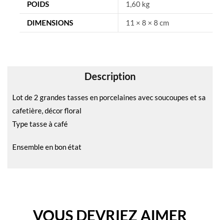
n
POIDS
1,60 kg
a
DIMENSIONS
11 × 8 × 8 cm
t
i
v
e
Description
:
Lot de 2 grandes tasses en porcelaines avec soucoupes et sa
cafetière, décor floral
Type tasse à café
Ensemble en bon état
VOUS DEVRIEZ AIMER