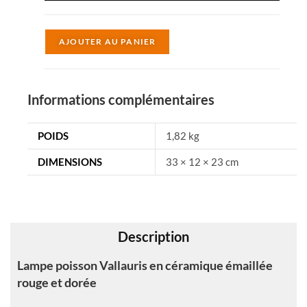
A
AJOUTER AU PANIER
l
t
e
Informations complémentaires
r
n
POIDS
1,82 kg
a
DIMENSIONS
33 × 12 × 23 cm
t
i
v
e
Description
:
Lampe poisson Vallauris en céramique émaillée
rouge et dorée