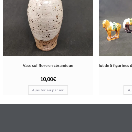
Vase soliflore en céramique
lot de 5 figurines
10,00
€
Ajouter au panier
Aj