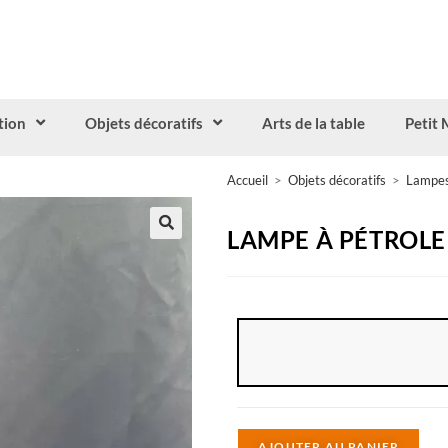
tion
Objets décoratifs
Arts de la table
Petit 
Accueil
>
Objets décoratifs
>
Lampes
LAMPE À PÉTROLE
A
AJOUTER AU PANIER