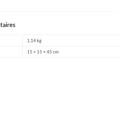
taires
1,14 kg
15 × 15 × 45 cm