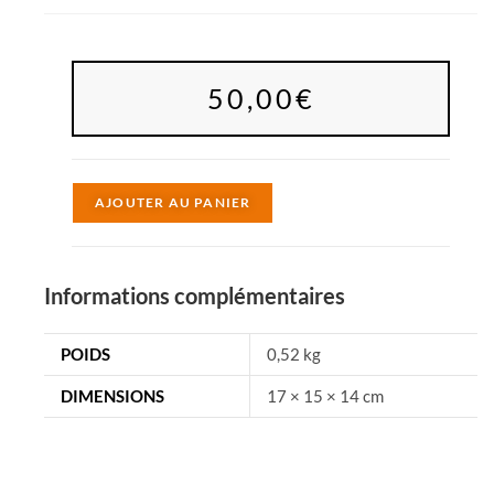
50,00
€
A
AJOUTER AU PANIER
l
t
e
Informations complémentaires
r
n
POIDS
0,52 kg
a
DIMENSIONS
17 × 15 × 14 cm
t
i
v
e