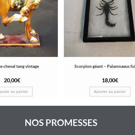
e cheval tang vintage
Scorpion géant – Palamnaeus fu
20,00
€
18,00
€
outer au panier
Ajouter au panier
NOS PROMESSES