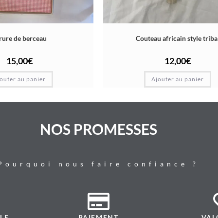
rure de berceau
Couteau africain style triba
15,00
€
12,00
€
outer au panier
Ajouter au panier
NOS PROMESSES
Pourquoi nous faire confiance ?
LE
PAIEMENT
VAL