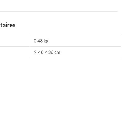
taires
0,48 kg
9 × 8 × 36 cm