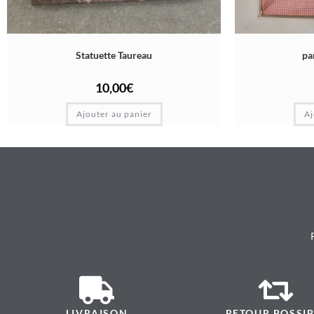
Statuette Taureau
pa
10,00
€
Ajouter au panier
Aj
LIVRAISON
RETOUR POSSIB