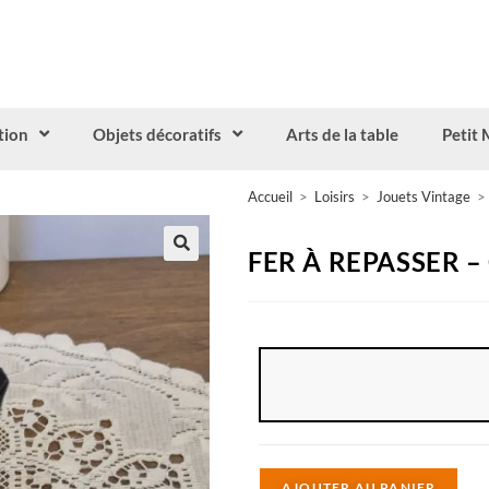
tion
Objets décoratifs
Arts de la table
Petit 
Accueil
>
Loisirs
>
Jouets Vintage
>
FER À REPASSER –
A
AJOUTER AU PANIER