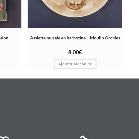
ation
Assiette murale en barbotine – Moulin Orchies
8,00
€
Ajouter au panier