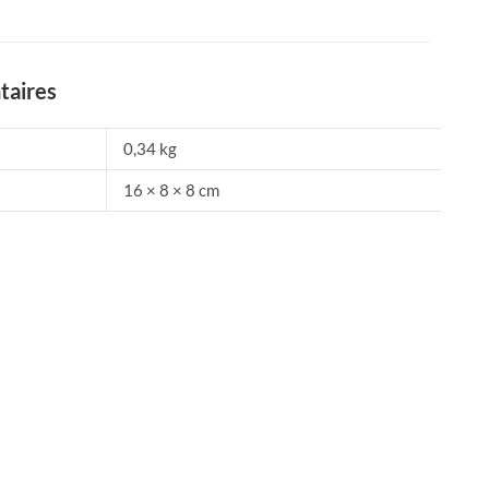
taires
0,34 kg
16 × 8 × 8 cm