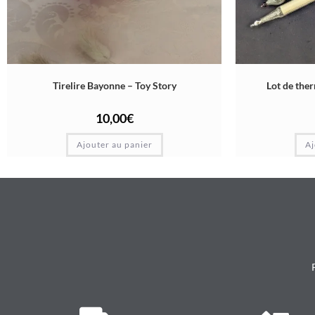
Tirelire Bayonne – Toy Story
Lot de the
10,00
€
Ajouter au panier
Aj