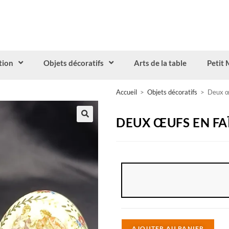
tion
Objets décoratifs
Arts de la table
Petit 
Accueil
>
Objets décoratifs
>
Deux œu
DEUX ŒUFS EN FA
A
AJOUTER AU PANIER