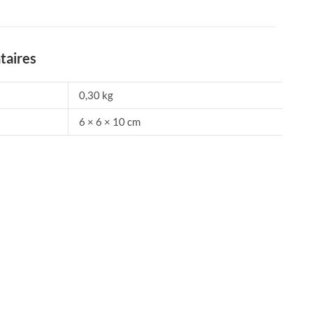
taires
0,30 kg
6 × 6 × 10 cm