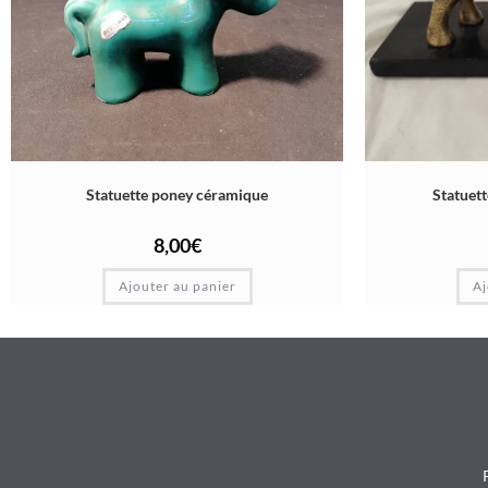
Statuette poney céramique
Statuett
8,00
€
Ajouter au panier
Aj