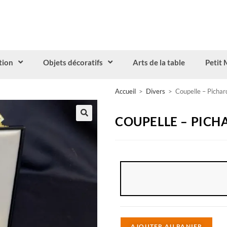
tion
Objets décoratifs
Arts de la table
Petit 
Accueil
>
Divers
>
Coupelle – Pichar
COUPELLE – PICH
A
AJOUTER AU PANIER