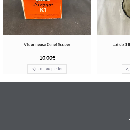
Visionneuse Cenei Scoper
Lot de 3 
10,00
€
Ajouter au panier
Aj