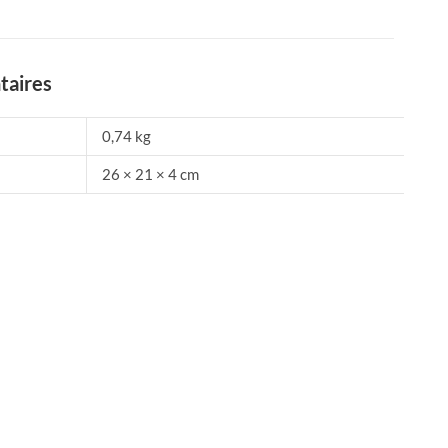
taires
0,74 kg
26 × 21 × 4 cm