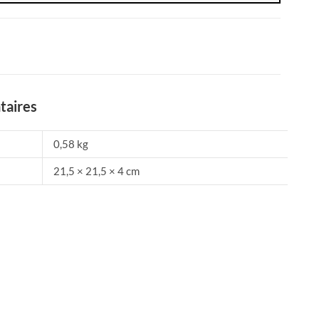
taires
0,58 kg
21,5 × 21,5 × 4 cm