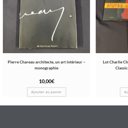
Pierre Chareau architecte, un art intérieur –
Lot Charlie Ch
monographie
Classi
10,00
€
Ajouter au panier
Aj