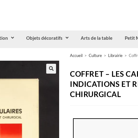
tion
Objets décoratifs
Arts de la table
Petit 
Accueil
>
Culture
>
Librairie
>
Coffr
COFFRET – LES C
INDICATIONS ET 
CHIRURGICAL