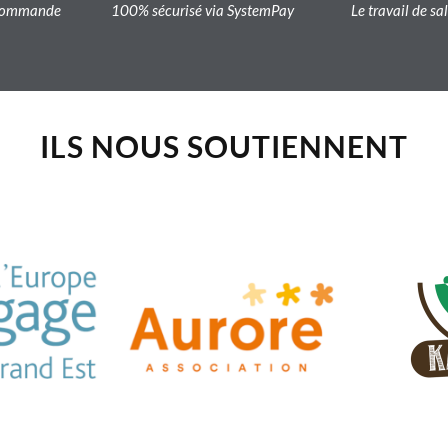
a commande
100% sécurisé via SystemPay
Le travail de sa
ILS NOUS SOUTIENNENT