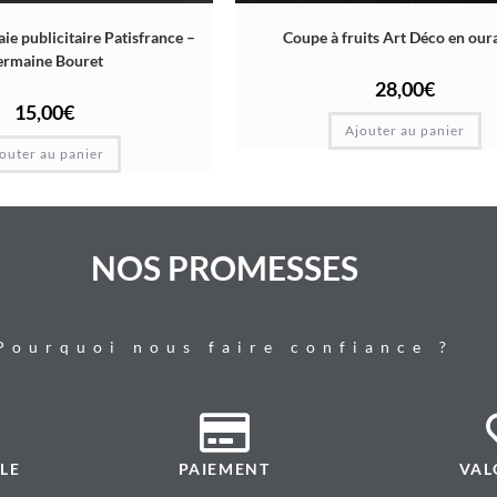
e publicitaire Patisfrance –
Coupe à fruits Art Déco en our
ermaine Bouret
28,00
€
15,00
€
Ajouter au panier
outer au panier
NOS PROMESSES
Pourquoi nous faire confiance ?
LE
PAIEMENT
VAL