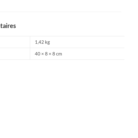
taires
1,42 kg
40 × 8 × 8 cm