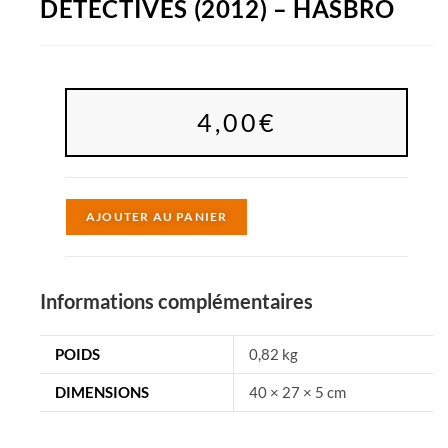
DÉTECTIVES (2012) – HASBRO
4,00
€
A
AJOUTER AU PANIER
l
t
e
Informations complémentaires
r
n
POIDS
0,82 kg
a
DIMENSIONS
40 × 27 × 5 cm
t
i