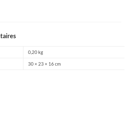
taires
0,20 kg
30 × 23 × 16 cm