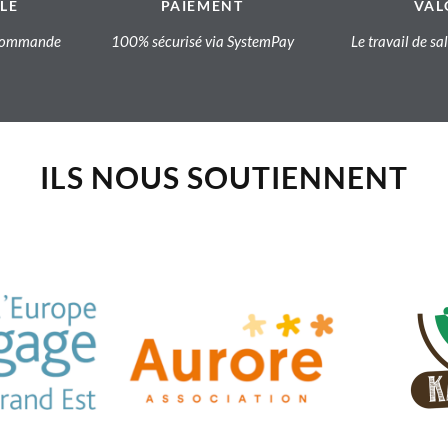
LE
PAIEMENT
VAL
a commande
100% sécurisé via SystemPay
Le travail de sa
ILS NOUS SOUTIENNENT