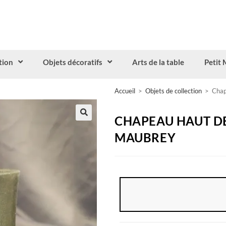
tion
Objets décoratifs
Arts de la table
Petit 
Accueil
>
Objets de collection
>
Chap
CHAPEAU HAUT DE
MAUBREY