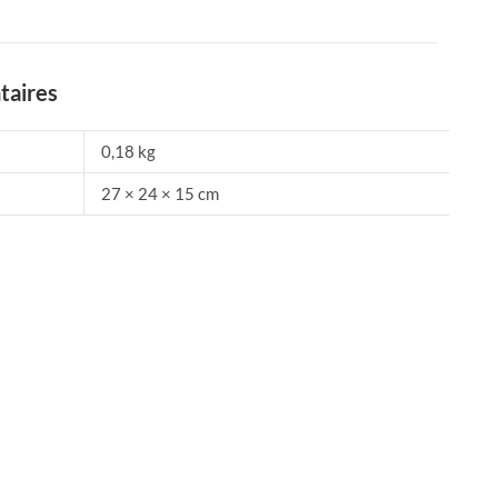
taires
0,18 kg
27 × 24 × 15 cm