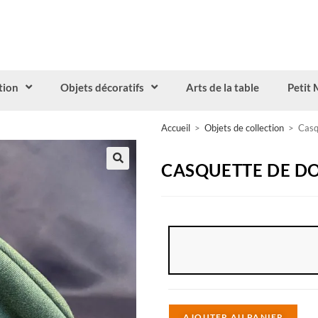
tion
Objets décoratifs
Arts de la table
Petit 
Accueil
>
Objets de collection
>
Casq
CASQUETTE DE D
A
AJOUTER AU PANIER