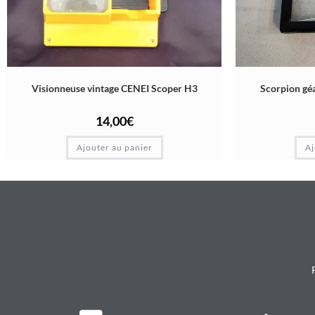
Visionneuse vintage CENEI Scoper H3
Scorpion gé
14,00
€
Ajouter au panier
Aj