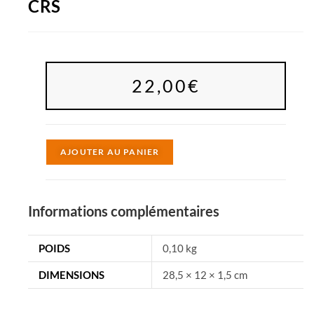
CRS
22,00
€
A
AJOUTER AU PANIER
l
t
e
Informations complémentaires
r
n
POIDS
0,10 kg
a
DIMENSIONS
28,5 × 12 × 1,5 cm
t
i