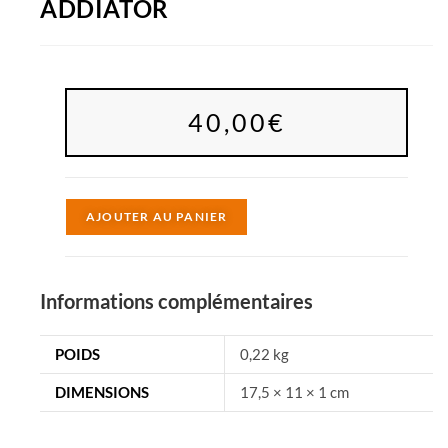
ADDIATOR
40,00
€
A
AJOUTER AU PANIER
l
t
e
Informations complémentaires
r
n
POIDS
0,22 kg
a
DIMENSIONS
17,5 × 11 × 1 cm
t
i