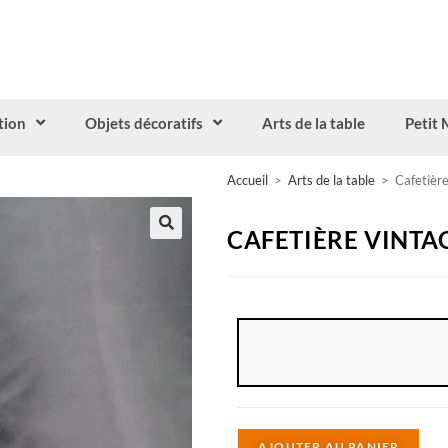
tion
Objets décoratifs
Arts de la table
Petit 
Accueil
>
Arts de la table
>
Cafetièr
CAFETIÈRE VINTA
A
AJOUTER AU PANIER