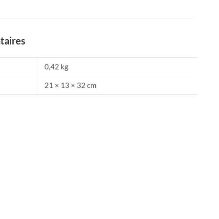
taires
0,42 kg
21 × 13 × 32 cm