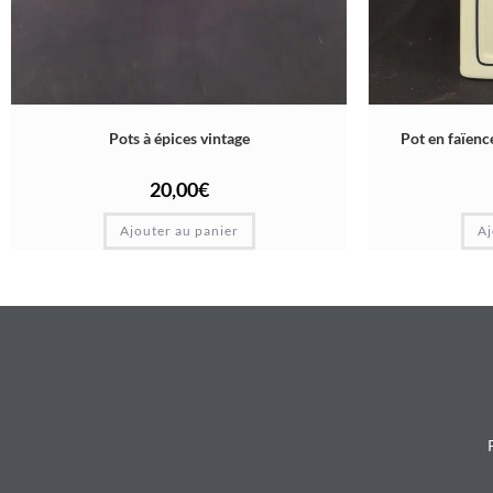
Pots à épices vintage
Pot en faïenc
20,00
€
Ajouter au panier
Aj