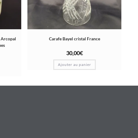
– Arcopal
Carafe Bayel cristal France
ues
30,00
€
Ajouter au panier