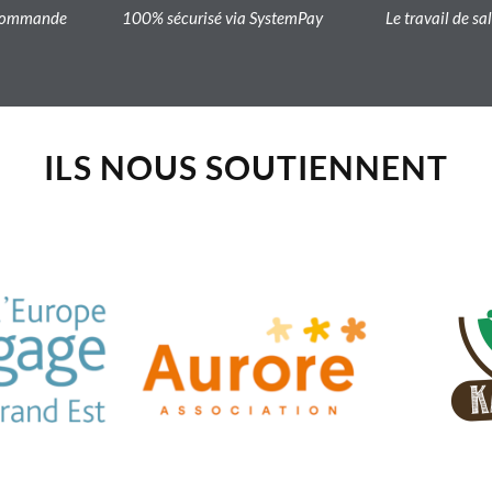
a commande
100% sécurisé via SystemPay
Le travail de sa
ILS NOUS SOUTIENNENT