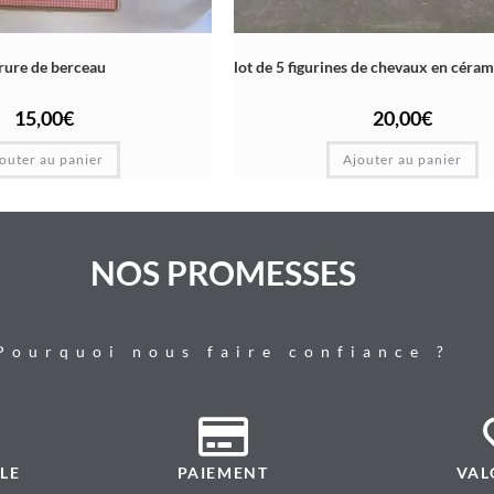
rure de berceau
lot de 5 figurines de chevaux en céra
15,00
€
20,00
€
outer au panier
Ajouter au panier
NOS PROMESSES
Pourquoi nous faire confiance ?
LE
PAIEMENT
VAL