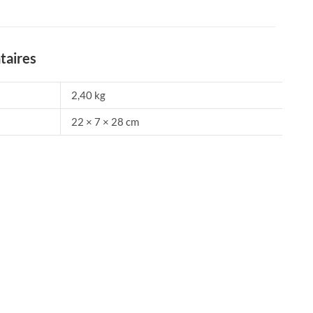
taires
2,40 kg
22 × 7 × 28 cm