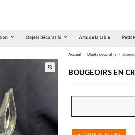
tion
Objets décoratifs
Arts de la table
Petit 
Accueil
>
Objets décoratifs
>
Bougeoi
BOUGEOIRS EN CR
A
AJOUTER AU PANIER