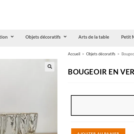
tion
Objets décoratifs
Arts de la table
Petit 
Accueil
>
Objets décoratifs
>
Bougeoi
BOUGEOIR EN VER
A
AJOUTER AU PANIER