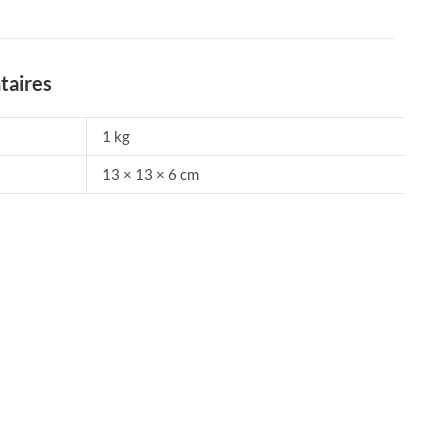
taires
1 kg
13 × 13 × 6 cm