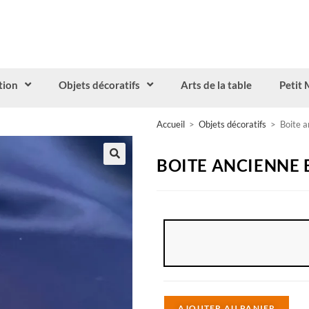
tion
Objets décoratifs
Arts de la table
Petit 
Accueil
>
Objets décoratifs
>
Boite a
BOITE ANCIENNE 
A
AJOUTER AU PANIER