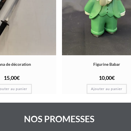
na de décoration
Figurine Babar
15,00
€
10,00
€
outer au panier
Ajouter au panier
NOS PROMESSES