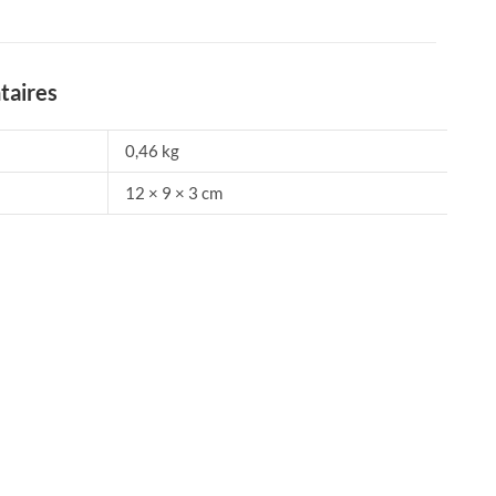
taires
0,46 kg
12 × 9 × 3 cm