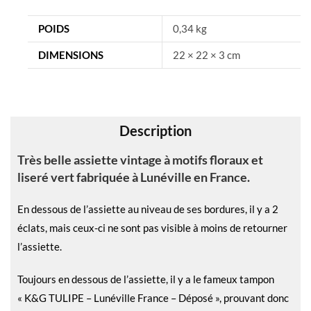
r
n
POIDS
0,34 kg
a
DIMENSIONS
22 × 22 × 3 cm
t
i
v
e
Description
:
Très belle assiette vintage à motifs floraux et
liseré vert fabriquée à Lunéville en France.
En dessous de l’assiette au niveau de ses bordures, il y a 2
éclats, mais ceux-ci ne sont pas visible à moins de retourner
l’assiette.
Toujours en dessous de l’assiette, il y a le fameux tampon
« K&G TULIPE – Lunéville France – Déposé », prouvant donc