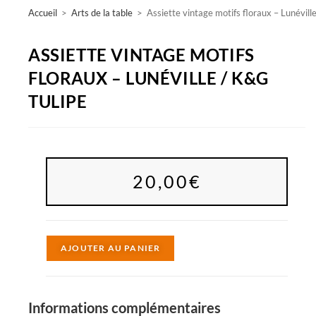
Accueil
>
Arts de la table
>
Assiette vintage motifs floraux – Lunévill
ASSIETTE VINTAGE MOTIFS
FLORAUX – LUNÉVILLE / K&G
TULIPE
20,00
€
A
AJOUTER AU PANIER
l
t
e
Informations complémentaires