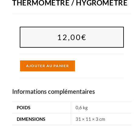
THERMOMÈTRE / HYGROMÈTRE
12,00
€
A
AJOUTER AU PANIER
l
t
e
Informations complémentaires
r
n
POIDS
0,6 kg
a
DIMENSIONS
31 × 11 × 3 cm
t
i