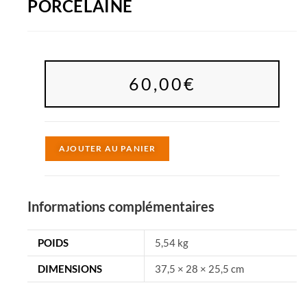
PORCELAINE
60,00
€
A
AJOUTER AU PANIER
l
t
e
Informations complémentaires
r
n
POIDS
5,54 kg
a
DIMENSIONS
37,5 × 28 × 25,5 cm
t
i