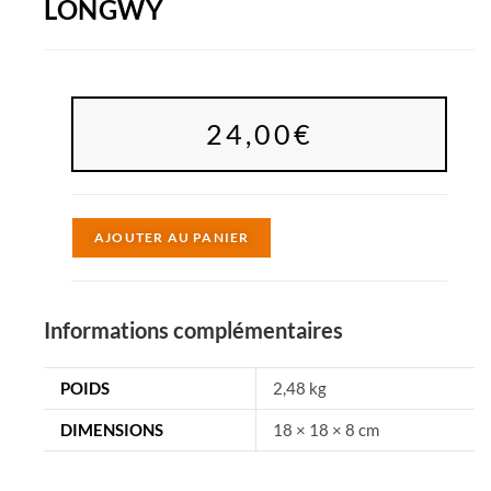
LONGWY
24,00
€
A
AJOUTER AU PANIER
l
t
e
Informations complémentaires
r
n
POIDS
2,48 kg
a
DIMENSIONS
18 × 18 × 8 cm
t
i