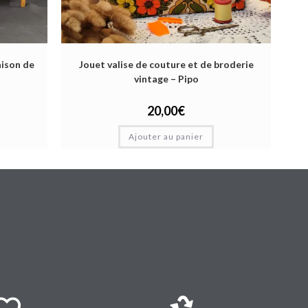
aison de
Jouet valise de couture et de broderie
vintage – Pipo
20,00
€
Ajouter au panier