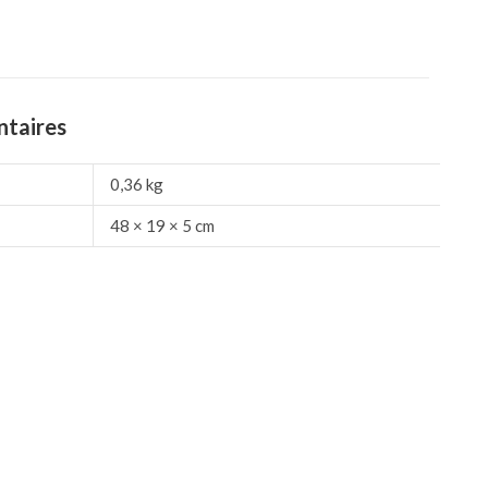
ntaires
0,36 kg
48 × 19 × 5 cm