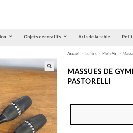
ion
Objets décoratifs
Arts de la table
Petit
Accueil
>
Loisirs
>
Plein Air
>
Massu
MASSUES DE GYM
PASTORELLI