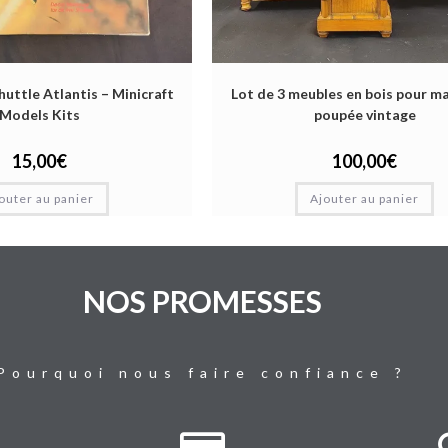
uttle Atlantis – Minicraft
Lot de 3 meubles en bois pour m
Models Kits
poupée vintage
15,00
€
100,00
€
outer au panier
Ajouter au panier
NOS PROMESSES
Pourquoi nous faire confiance ?