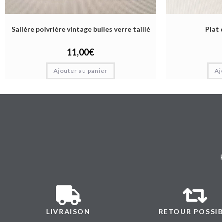
Salière poivrière vintage bulles verre taillé
Plat 
11,00
€
Ajouter au panier
Aj
LIVRAISON
RETOUR POSSI