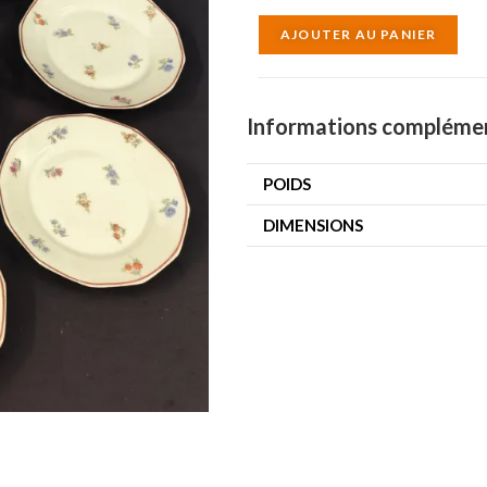
A
AJOUTER AU PANIER
l
t
e
Informations compléme
r
n
POIDS
a
DIMENSIONS
t
i
v
e
: