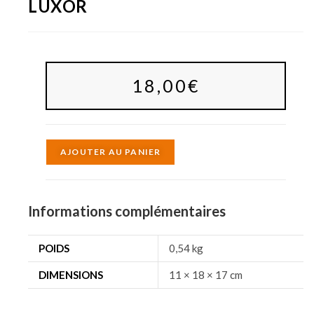
LUXOR
18,00
€
A
AJOUTER AU PANIER
l
t
e
Informations complémentaires
r
n
POIDS
0,54 kg
a
DIMENSIONS
11 × 18 × 17 cm
t
i