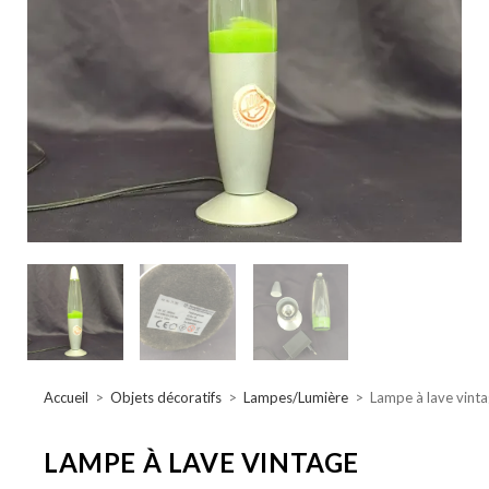
Accueil
>
Objets décoratifs
>
Lampes/Lumière
>
Lampe à lave vint
LAMPE À LAVE VINTAGE