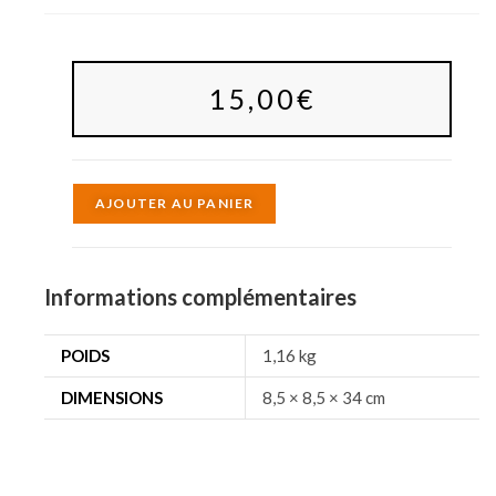
15,00
€
A
AJOUTER AU PANIER
l
t
e
Informations complémentaires
r
n
POIDS
1,16 kg
a
DIMENSIONS
8,5 × 8,5 × 34 cm
t
i
v
e