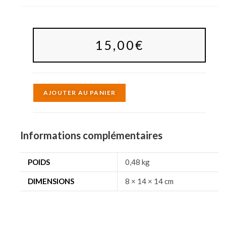
15,00
€
A
AJOUTER AU PANIER
l
t
e
Informations complémentaires
r
n
POIDS
0,48 kg
a
DIMENSIONS
8 × 14 × 14 cm
t
i
v
e