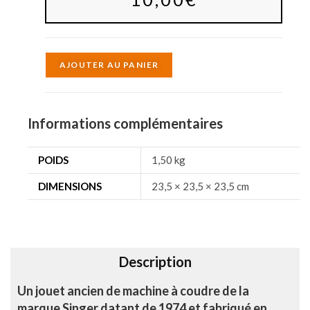
A
AJOUTER AU PANIER
l
t
e
Informations complémentaires
r
n
POIDS
1,50 kg
a
DIMENSIONS
23,5 × 23,5 × 23,5 cm
t
i
v
e
Description
:
Un jouet ancien de machine à coudre de la
marque Singer datant de 1974 et fabriqué en