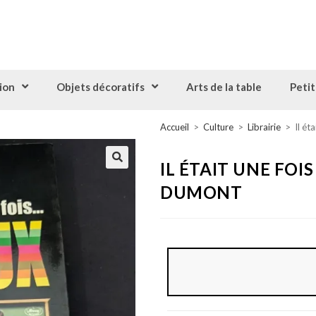
ion
Objets décoratifs
Arts de la table
Petit
Accueil
>
Culture
>
Librairie
>
Il ét
IL ÉTAIT UNE FOI
DUMONT