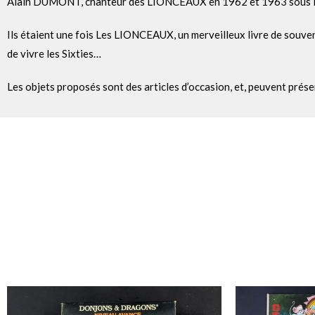
Alain DUMONT, chanteur des LIONCEAUX en 1962 et 1963 sous le spe
Ils étaient une fois Les LIONCEAUX, un merveilleux livre de souve
de vivre les Sixties…
Les objets proposés sont des articles d’occasion, et, peuvent prése