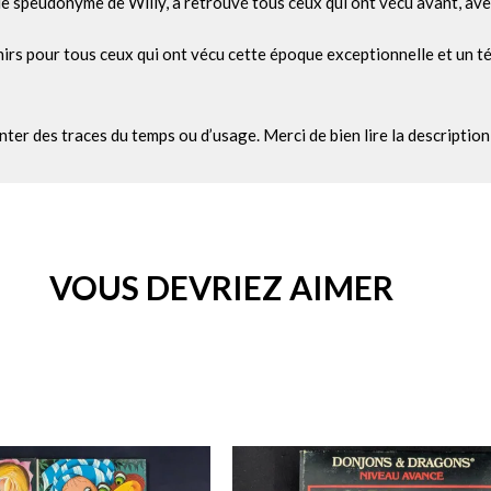
udonyme de Willy, a retrouvé tous ceux qui ont vécu avant, avec e
nirs pour tous ceux qui ont vécu cette époque exceptionnelle et un t
nter des traces du temps ou d’usage. Merci de bien lire la descriptio
VOUS DEVRIEZ AIMER