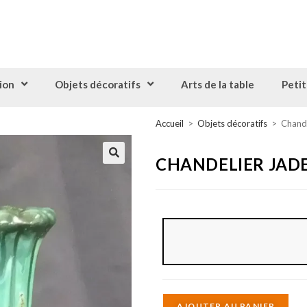
ion
Objets décoratifs
Arts de la table
Petit
Accueil
>
Objets décoratifs
>
Chand
CHANDELIER JAD
A
AJOUTER AU PANIER