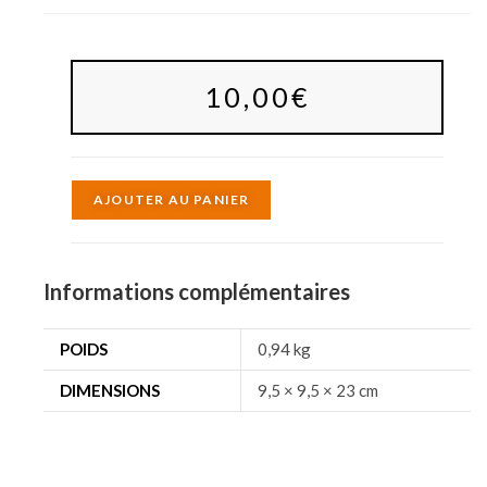
10,00
€
A
AJOUTER AU PANIER
l
t
e
Informations complémentaires
r
n
POIDS
0,94 kg
a
DIMENSIONS
9,5 × 9,5 × 23 cm
t
i
v
e