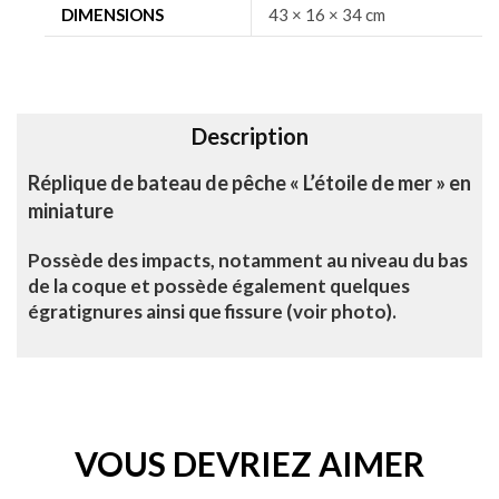
DIMENSIONS
43 × 16 × 34 cm
t
i
v
e
Description
:
Réplique de bateau de pêche « L’étoile de mer » en
miniature
Possède des impacts, notamment au niveau du bas
de la coque et possède également quelques
égratignures ainsi que fissure (voir photo).
VOUS DEVRIEZ AIMER