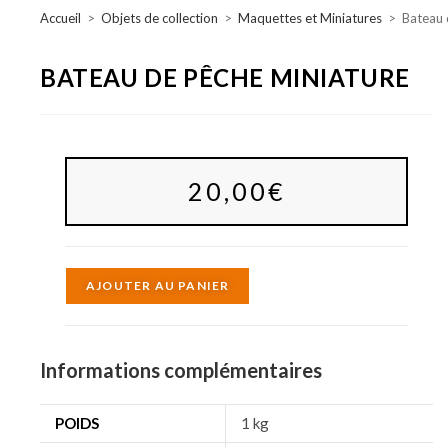
Accueil
>
Objets de collection
>
Maquettes et Miniatures
>
Bateau 
BATEAU DE PÊCHE MINIATURE
20,00
€
A
AJOUTER AU PANIER
l
t
e
Informations complémentaires
r
n
POIDS
1 kg
a