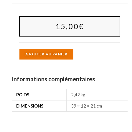
15,00
€
A
AJOUTER AU PANIER
l
t
e
Informations complémentaires
r
n
POIDS
2,42 kg
a
DIMENSIONS
39 × 12 × 21 cm
t
i
v
e