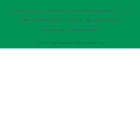
MENTIONS LÉGALES
PROTECTION DES DONNÉES PERSONNELLES
CGV
QUESTIONS FRÉQUENTES
CONTACT
RÉCLAMATION – SAV
RETRACTATION – REMBOURSEMENT
© 2023 - Association Aurore - Foyer Aubois