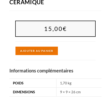
CÉRAMIQUE
15,00
€
A
AJOUTER AU PANIER
l
t
e
Informations complémentaires
r
n
POIDS
1,70 kg
a
DIMENSIONS
9 × 9 × 26 cm
t
i