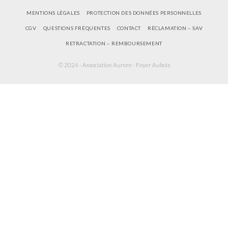
MENTIONS LÉGALES
PROTECTION DES DONNÉES PERSONNELLES
CGV
QUESTIONS FRÉQUENTES
CONTACT
RÉCLAMATION – SAV
RETRACTATION – REMBOURSEMENT
© 2024 - Association Aurore - Foyer Aubois