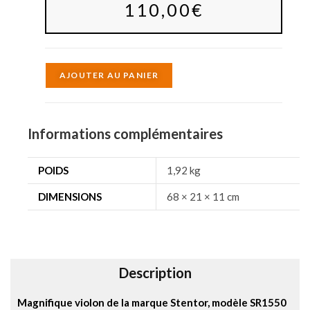
110,00
€
A
AJOUTER AU PANIER
l
t
e
Informations complémentaires
r
n
POIDS
1,92 kg
a
DIMENSIONS
68 × 21 × 11 cm
t
i
v
e
Description
:
Magnifique violon de la marque Stentor, modèle SR1550