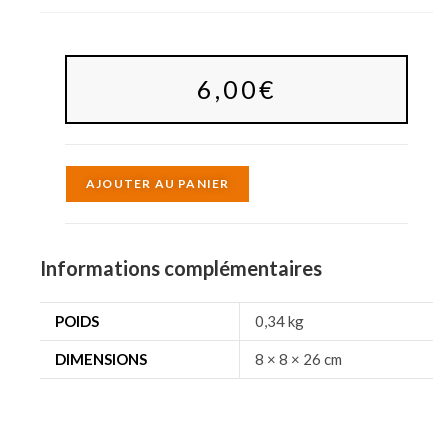
6,00
€
A
AJOUTER AU PANIER
l
t
e
Informations complémentaires
r
n
POIDS
0,34 kg
a
DIMENSIONS
8 × 8 × 26 cm
t
i
v
e