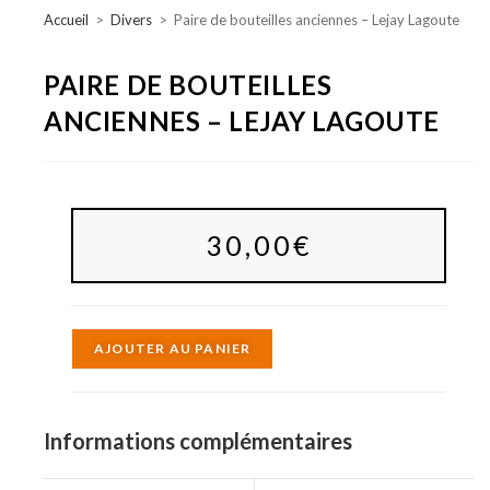
Accueil
>
Divers
>
Paire de bouteilles anciennes – Lejay Lagoute
PAIRE DE BOUTEILLES
ANCIENNES – LEJAY LAGOUTE
30,00
€
A
AJOUTER AU PANIER
l
t
e
Informations complémentaires
r