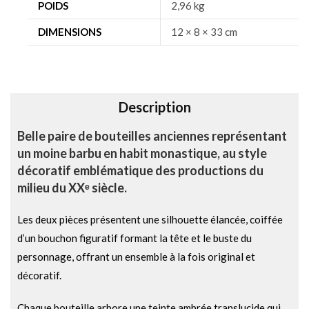
n
POIDS
2,96 kg
a
DIMENSIONS
12 × 8 × 33 cm
t
i
v
e
Description
:
Belle paire de bouteilles anciennes représentant
un moine barbu en habit monastique, au style
décoratif emblématique des productions du
milieu du XXᵉ siècle.
Les deux pièces présentent une silhouette élancée, coiffée
d’un bouchon figuratif formant la tête et le buste du
personnage, offrant un ensemble à la fois original et
décoratif.
Chaque bouteille arbore une teinte ambrée translucide qui