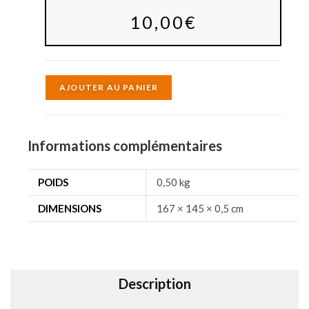
10,00
€
A
AJOUTER AU PANIER
l
t
e
Informations complémentaires
r
n
POIDS
0,50 kg
a
DIMENSIONS
167 × 145 × 0,5 cm
t
i
v
e
Description
: