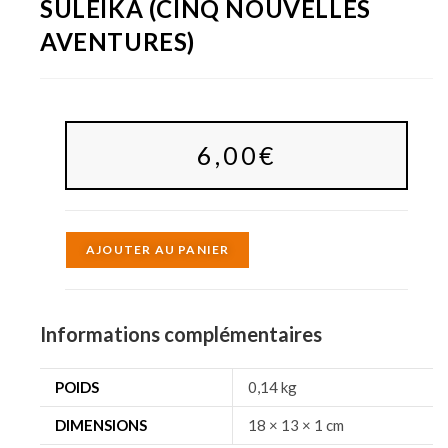
SULEIKA (CINQ NOUVELLES
AVENTURES)
6,00
€
A
AJOUTER AU PANIER
l
t
e
Informations complémentaires
r
n
POIDS
0,14 kg
a
DIMENSIONS
18 × 13 × 1 cm
t