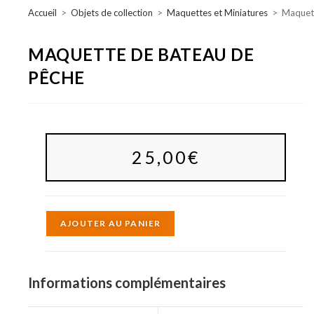
Accueil
>
Objets de collection
>
Maquettes et Miniatures
>
Maquett
MAQUETTE DE BATEAU DE
PÊCHE
25,00
€
A
AJOUTER AU PANIER
l
t
e
Informations complémentaires
r