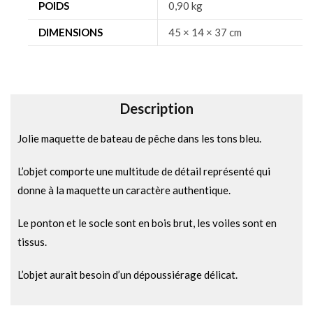
n
POIDS
0,90 kg
a
DIMENSIONS
45 × 14 × 37 cm
t
i
v
e
Description
:
Jolie maquette de bateau de pêche dans les tons bleu.
L’objet comporte une multitude de détail représenté qui
donne à la maquette un caractère authentique.
Le ponton et le socle sont en bois brut, les voiles sont en
tissus.
L’objet aurait besoin d’un dépoussiérage délicat.