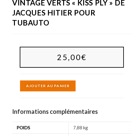
VINTAGE VERTS « KISS PLY » DE
JACQUES HITIER POUR
TUBAUTO
25,00
€
A
AJOUTER AU PANIER
l
t
e
Informations complémentaires
r
n
POIDS
7,88 kg
a