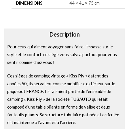
DIMENSIONS
44 × 41 × 75 cm
t
i
v
e
Description
:
Pour ceux qui aiment voyager sans faire l’impasse sur le
style et le confort, ce siège vous suivra partout pour vous
sentir comme chez vous !
Ces sièges de camping vintage « Kiss Ply » datent des
années 50, ils servaient comme mobilier d’extérieur sur le
paquebot FRANCE. Ils faisaient partie de l’ensemble de
camping « Kiss Ply » de la société TUBAUTO qui était
composé d’une table pliante en forme de valise et deux
fauteuils pliants. Sa structure tubulaire patinée et articulée
est maintenue à l’avant et à l’arrière.