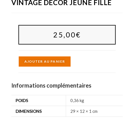
VINTAGE DÉCOR JEUNE FILLE
25,00
€
A
AJOUTER AU PANIER
l
t
e
Informations complémentaires
r
n
POIDS
0,36 kg
a
DIMENSIONS
29 × 12 × 1 cm
t
i